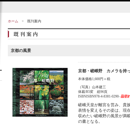
ホーム
>
既刊案内
京都の風景
京都・嵯峨野 カメラを持
本体価格1,600円＋税
（写真）山本建三
体裁/B5変 総96頁
ISBNISBN978-4-8381-0290-
品切
嵯峨天皇が離宮を営み、貴
表情を変えるその姿は、現
収めたい嵯峨野の風景が満
の書となる。