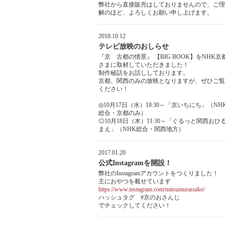
弊社から直接販売はしておりませんので、ご理
解のほど、よろしくお願い申し上げます。
2018.10.12
テレビ放映のおしらせ
『京 古都の情景』 【BIG BOOK】をNHK京
さまに取材していただきました！
制作秘話をお話ししております。
京都、関西のみの放映となりますが、ぜひご覧
ください！
◎10月17日（水）18:30～「京いちにち」（NH
総合・京都のみ）
◎10月18日（木）11:30～「ぐるっと関西おひ
まえ」（NHK総合・関西地方）
2017.01.20
公式Instagramを開設！
弊社のInstagramアカウントをつくりました！
主におやつを載せています
https://www.instagram.com/mitsumurasuiko/
ハッシュタグ #京のおさんじ
でチェックしてください！