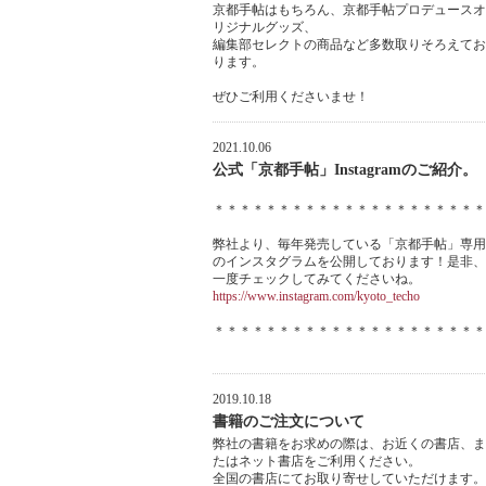
京都手帖はもちろん、京都手帖プロデュースオ
リジナルグッズ、
編集部セレクトの商品など多数取りそろえてお
ります。
ぜひご利用くださいませ！
2021.10.06
公式「京都手帖」Instagramのご紹介。
＊＊＊＊＊＊＊＊＊＊＊＊＊＊＊＊＊＊＊＊＊
弊社より、毎年発売している「京都手帖」専用
のインスタグラムを公開しております！是非、
一度チェックしてみてくださいね。
https://www.instagram.com/kyoto_techo
＊＊＊＊＊＊＊＊＊＊＊＊＊＊＊＊＊＊＊＊＊
2019.10.18
書籍のご注文について
弊社の書籍をお求めの際は、お近くの書店、ま
たはネット書店をご利用ください。
全国の書店にてお取り寄せしていただけます。