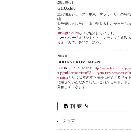
2015.06.01
GHQ.club
重ね地図シリーズ 東京 マッカーサーの時代
編
を発売しましたが、本で語りきれなかったもの
を
http://ghq.club/
の中で紹介しています。
ホームページオリジナルのコンテンツも多数あ
りますので、是非ご一読を。
2014.02.05
BOOKS FROM JAPAN
BOOKS FROM JAPAN
http://www.booksfromjapa
n.jp/publications/item/2311-kyoto-transportation-cult
e-nature
という日本の本を海外に紹介するサイ
に載せていただきました。これからもドシドシ
発信していきます。
グッズ