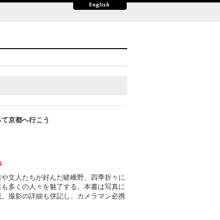
って京都へ行こう
れ
族や文人たちが好んだ嵯峨野。四季折々に
在も多くの人々を魅了する。本書は写真に
載。撮影の詳細も併記し、カメラマン必携