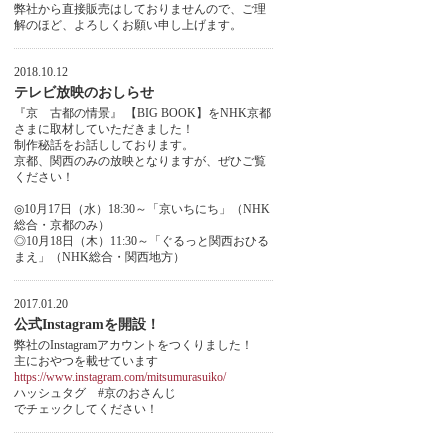
弊社から直接販売はしておりませんので、ご理
解のほど、よろしくお願い申し上げます。
2018.10.12
テレビ放映のおしらせ
『京 古都の情景』 【BIG BOOK】をNHK京都
さまに取材していただきました！
制作秘話をお話ししております。
京都、関西のみの放映となりますが、ぜひご覧
ください！
◎10月17日（水）18:30～「京いちにち」（NHK
総合・京都のみ）
◎10月18日（木）11:30～「ぐるっと関西おひる
まえ」（NHK総合・関西地方）
2017.01.20
公式Instagramを開設！
弊社のInstagramアカウントをつくりました！
主におやつを載せています
https://www.instagram.com/mitsumurasuiko/
ハッシュタグ #京のおさんじ
でチェックしてください！