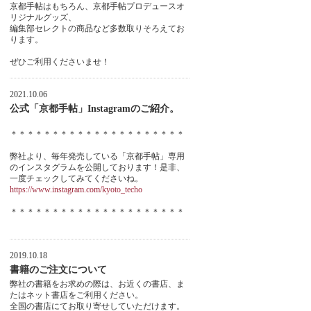
京都手帖はもちろん、京都手帖プロデュースオ
リジナルグッズ、
編集部セレクトの商品など多数取りそろえてお
ります。
ぜひご利用くださいませ！
2021.10.06
公式「京都手帖」Instagramのご紹介。
＊＊＊＊＊＊＊＊＊＊＊＊＊＊＊＊＊＊＊＊＊
弊社より、毎年発売している「京都手帖」専用
のインスタグラムを公開しております！是非、
一度チェックしてみてくださいね。
https://www.instagram.com/kyoto_techo
＊＊＊＊＊＊＊＊＊＊＊＊＊＊＊＊＊＊＊＊＊
2019.10.18
書籍のご注文について
弊社の書籍をお求めの際は、お近くの書店、ま
たはネット書店をご利用ください。
全国の書店にてお取り寄せしていただけます。