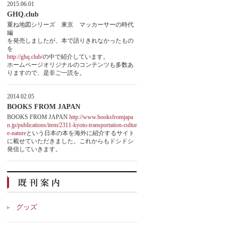
2015.06.01
GHQ.club
重ね地図シリーズ 東京 マッカーサーの時代
編
を発売しましたが、本で語りきれなかったもの
を
http://ghq.club/
の中で紹介しています。
ホームページオリジナルのコンテンツも多数あ
りますので、是非ご一読を。
2014.02.05
BOOKS FROM JAPAN
BOOKS FROM JAPAN
http://www.booksfromjapa
n.jp/publications/item/2311-kyoto-transportation-cultur
e-nature
という日本の本を海外に紹介するサイト
に載せていただきました。これからもドシドシ
発信していきます。
グッズ