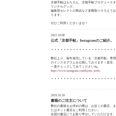
京都手帖はもちろん、京都手帖プロデュースオ
リジナルグッズ、
編集部セレクトの商品など多数取りそろえてお
ります。
ぜひご利用くださいませ！
2021.10.06
公式「京都手帖」Instagramのご紹介。
＊＊＊＊＊＊＊＊＊＊＊＊＊＊＊＊＊＊＊＊＊
弊社より、毎年発売している「京都手帖」専用
のインスタグラムを公開しております！是非、
一度チェックしてみてくださいね。
https://www.instagram.com/kyoto_techo
＊＊＊＊＊＊＊＊＊＊＊＊＊＊＊＊＊＊＊＊＊
2019.10.18
書籍のご注文について
弊社の書籍をお求めの際は、お近くの書店、ま
たはネット書店をご利用ください。
全国の書店にてお取り寄せしていただけます。