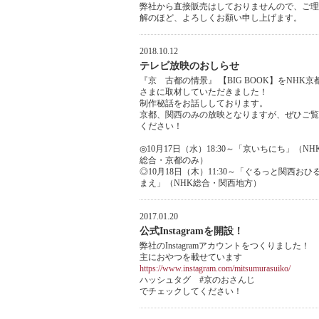
弊社から直接販売はしておりませんので、ご理
解のほど、よろしくお願い申し上げます。
2018.10.12
テレビ放映のおしらせ
『京 古都の情景』 【BIG BOOK】をNHK京
さまに取材していただきました！
制作秘話をお話ししております。
京都、関西のみの放映となりますが、ぜひご覧
ください！
◎10月17日（水）18:30～「京いちにち」（NH
総合・京都のみ）
◎10月18日（木）11:30～「ぐるっと関西おひ
まえ」（NHK総合・関西地方）
2017.01.20
公式Instagramを開設！
弊社のInstagramアカウントをつくりました！
主におやつを載せています
https://www.instagram.com/mitsumurasuiko/
ハッシュタグ #京のおさんじ
でチェックしてください！