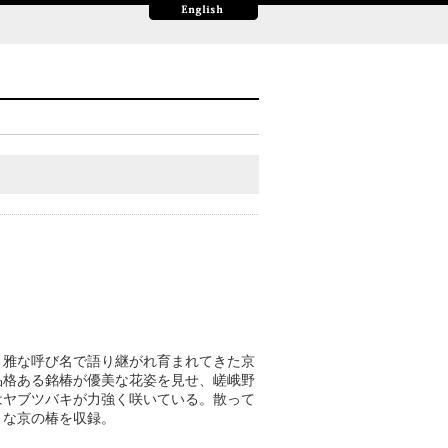
、雅な呼び名で語り継がれ育まれてきた京
品格ある銘椿が優美な花姿を見せ、嵯峨野
はヤブツバキが力強く咲いている。散って
まな京の椿を収録。