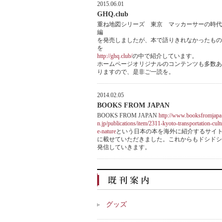
2015.06.01
GHQ.club
重ね地図シリーズ 東京 マッカーサーの時代
編
を発売しましたが、本で語りきれなかったもの
を
http://ghq.club/
の中で紹介しています。
ホームページオリジナルのコンテンツも多数あ
りますので、是非ご一読を。
2014.02.05
BOOKS FROM JAPAN
BOOKS FROM JAPAN
http://www.booksfromjapa
n.jp/publications/item/2311-kyoto-transportation-cult
e-nature
という日本の本を海外に紹介するサイ
に載せていただきました。これからもドシドシ
発信していきます。
グッズ