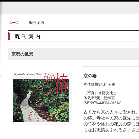
ホーム
>
既刊案内
京都の風景
京の椿
本体価格971円＋税
（写真）水野克比古
体裁/B5変 総60頁
ISBN978-4-8381-0161-0
古くから京の人々に愛され
の椿。寺社や民家の庭先に
の竹林や洛北の花尻の森に
もなお風情あふれるさまざ