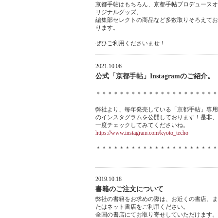
京都手帖はもちろん、京都手帖プロデュースオ
リジナルグッズ、
編集部セレクトの商品など多数取りそろえてお
ります。
ぜひご利用くださいませ！
2021.10.06
公式「京都手帖」Instagramのご紹介。
＊＊＊＊＊＊＊＊＊＊＊＊＊＊＊＊＊＊＊＊＊
弊社より、毎年発売している「京都手帖」専用
のインスタグラムを公開しております！是非、
一度チェックしてみてくださいね。
https://www.instagram.com/kyoto_techo
＊＊＊＊＊＊＊＊＊＊＊＊＊＊＊＊＊＊＊＊＊
2019.10.18
書籍のご注文について
弊社の書籍をお求めの際は、お近くの書店、ま
たはネット書店をご利用ください。
全国の書店にてお取り寄せしていただけます。