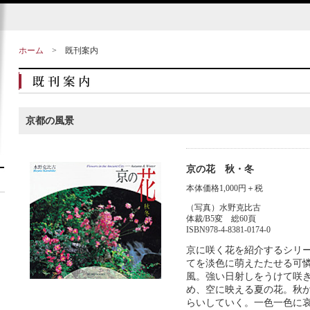
ホーム
>
既刊案内
京都の風景
京の花 秋・冬
本体価格1,000円＋税
（写真）水野克比古
体裁/B5変 総60頁
ISBN978-4-8381-0174-0
京に咲く花を紹介するシリ
てを淡色に萌えたたせる可
風。強い日射しをうけて咲
め、空に映える夏の花。秋
らいしていく。一色一色に