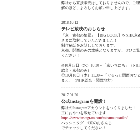
弊社から直接販売はしておりませんので、ご理
解のほど、よろしくお願い申し上げます。
2018.10.12
テレビ放映のおしらせ
『京 古都の情景』 【BIG BOOK】をNHK京
さまに取材していただきました！
制作秘話をお話ししております。
京都、関西のみの放映となりますが、ぜひご覧
ください！
◎10月17日（水）18:30～「京いちにち」（NH
総合・京都のみ）
◎10月18日（木）11:30～「ぐるっと関西おひ
まえ」（NHK総合・関西地方）
2017.01.20
公式Instagramを開設！
弊社のInstagramアカウントをつくりました！
主におやつを載せています
https://www.instagram.com/mitsumurasuiko/
ハッシュタグ #京のおさんじ
でチェックしてください！