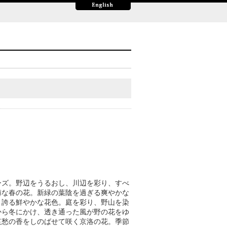
ーズ。野辺をうるおし、川辺を彩り、すべ
憐な春の花。新緑の葉陰を過ぎる爽やかな
き誇る鮮やかな花色。庭を彩り、野山を染
から冬にかけ、透き通った風が野の花をゆ
哀愁の香をしのばせて咲く京洛の花。季節