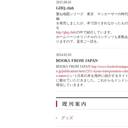
2015.06.01
GHQ.club
重ね地図シリーズ 東京 マッカーサーの時代
編
を発売しましたが、本で語りきれなかったもの
を
http://ghq.club/
の中で紹介しています。
ホームページオリジナルのコンテンツも多数あ
りますので、是非ご一読を。
2014.02.05
BOOKS FROM JAPAN
BOOKS FROM JAPAN
http://www.booksfromjapa
n.jp/publications/item/2311-kyoto-transportation-cult
e-nature
という日本の本を海外に紹介するサイ
に載せていただきました。これからもドシドシ
発信していきます。
グッズ