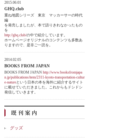
2015.06.01
GHQ.club
重ね地図シリーズ 東京 マッカーサーの時代
編
を発売しましたが、本で語りきれなかったもの
を
http://ghq.club/
の中で紹介しています。
ホームページオリジナルのコンテンツも多数あ
りますので、是非ご一読を。
2014.02.05
BOOKS FROM JAPAN
BOOKS FROM JAPAN
http://www.booksfromjapa
n.jp/publications/item/2311-kyoto-transportation-cultur
e-nature
という日本の本を海外に紹介するサイト
に載せていただきました。これからもドシドシ
発信していきます。
グッズ