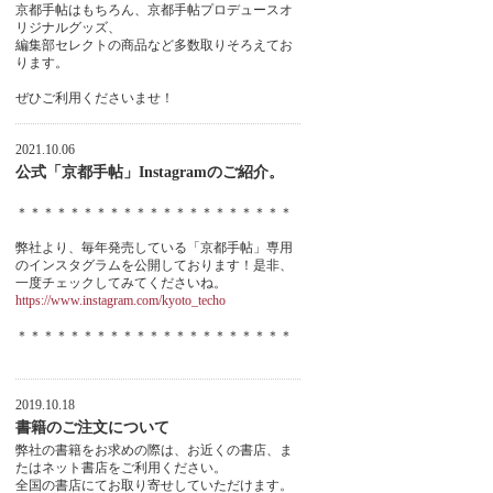
京都手帖はもちろん、京都手帖プロデュースオ
リジナルグッズ、
編集部セレクトの商品など多数取りそろえてお
ります。
ぜひご利用くださいませ！
2021.10.06
公式「京都手帖」Instagramのご紹介。
＊＊＊＊＊＊＊＊＊＊＊＊＊＊＊＊＊＊＊＊＊
弊社より、毎年発売している「京都手帖」専用
のインスタグラムを公開しております！是非、
一度チェックしてみてくださいね。
https://www.instagram.com/kyoto_techo
＊＊＊＊＊＊＊＊＊＊＊＊＊＊＊＊＊＊＊＊＊
2019.10.18
書籍のご注文について
弊社の書籍をお求めの際は、お近くの書店、ま
たはネット書店をご利用ください。
全国の書店にてお取り寄せしていただけます。