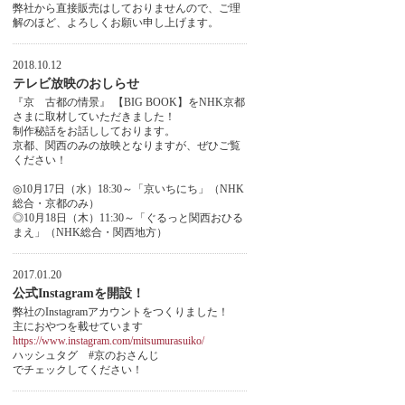
弊社から直接販売はしておりませんので、ご理
解のほど、よろしくお願い申し上げます。
2018.10.12
テレビ放映のおしらせ
『京 古都の情景』 【BIG BOOK】をNHK京都
さまに取材していただきました！
制作秘話をお話ししております。
京都、関西のみの放映となりますが、ぜひご覧
ください！
◎10月17日（水）18:30～「京いちにち」（NHK
総合・京都のみ）
◎10月18日（木）11:30～「ぐるっと関西おひる
まえ」（NHK総合・関西地方）
2017.01.20
公式Instagramを開設！
弊社のInstagramアカウントをつくりました！
主におやつを載せています
https://www.instagram.com/mitsumurasuiko/
ハッシュタグ #京のおさんじ
でチェックしてください！