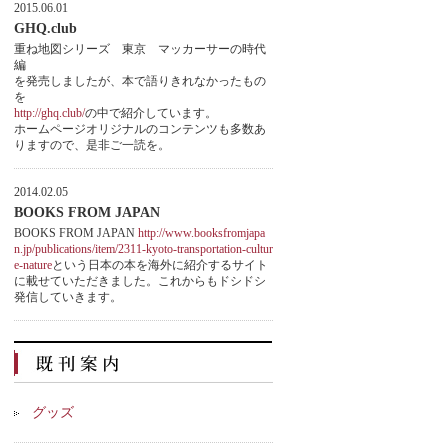
2015.06.01
GHQ.club
重ね地図シリーズ 東京 マッカーサーの時代
編
を発売しましたが、本で語りきれなかったもの
を
http://ghq.club/
の中で紹介しています。
ホームページオリジナルのコンテンツも多数あ
りますので、是非ご一読を。
2014.02.05
BOOKS FROM JAPAN
BOOKS FROM JAPAN
http://www.booksfromjapa
n.jp/publications/item/2311-kyoto-transportation-cultur
e-nature
という日本の本を海外に紹介するサイト
に載せていただきました。これからもドシドシ
発信していきます。
グッズ