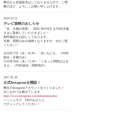
弊社から直接販売はしておりませんので、ご理
解のほど、よろしくお願い申し上げます。
2018.10.12
テレビ放映のおしらせ
『京 古都の情景』 【BIG BOOK】をNHK京都
さまに取材していただきました！
制作秘話をお話ししております。
京都、関西のみの放映となりますが、ぜひご覧
ください！
◎10月17日（水）18:30～「京いちにち」（NHK
総合・京都のみ）
◎10月18日（木）11:30～「ぐるっと関西おひる
まえ」（NHK総合・関西地方）
2017.01.20
公式Instagramを開設！
弊社のInstagramアカウントをつくりました！
主におやつを載せています
https://www.instagram.com/mitsumurasuiko/
ハッシュタグ #京のおさんじ
でチェックしてください！