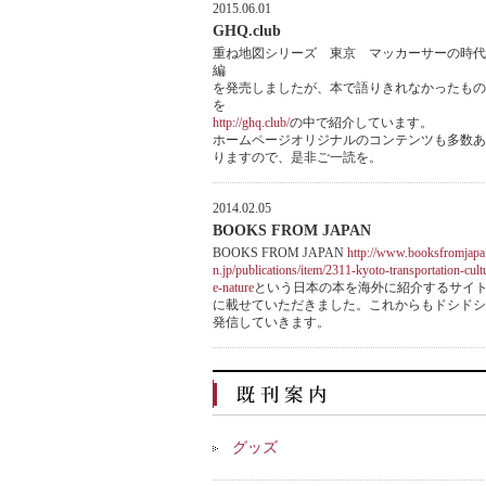
2015.06.01
GHQ.club
重ね地図シリーズ 東京 マッカーサーの時代
編
を発売しましたが、本で語りきれなかったもの
を
http://ghq.club/
の中で紹介しています。
ホームページオリジナルのコンテンツも多数あ
りますので、是非ご一読を。
2014.02.05
BOOKS FROM JAPAN
BOOKS FROM JAPAN
http://www.booksfromjapa
n.jp/publications/item/2311-kyoto-transportation-cult
e-nature
という日本の本を海外に紹介するサイ
に載せていただきました。これからもドシドシ
発信していきます。
グッズ