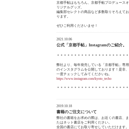
京都手帖はもちろん、京都手帖プロデュースオ
リジナルグッズ、
編集部セレクトの商品など多数取りそろえてお
ります。
ぜひご利用くださいませ！
2021.10.06
公式「京都手帖」Instagramのご紹介。
＊＊＊＊＊＊＊＊＊＊＊＊＊＊＊＊＊＊＊＊＊
弊社より、毎年発売している「京都手帖」専用
のインスタグラムを公開しております！是非、
一度チェックしてみてくださいね。
https://www.instagram.com/kyoto_techo
＊＊＊＊＊＊＊＊＊＊＊＊＊＊＊＊＊＊＊＊＊
2019.10.18
書籍のご注文について
弊社の書籍をお求めの際は、お近くの書店、ま
たはネット書店をご利用ください。
全国の書店にてお取り寄せしていただけます。