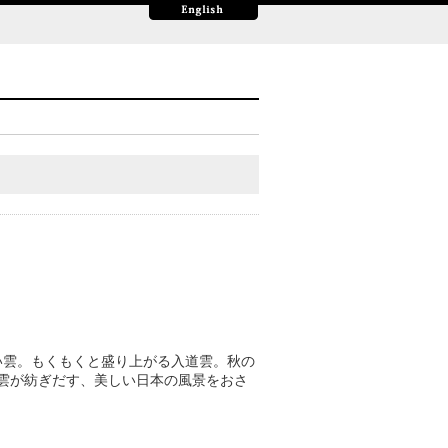
い雲。もくもくと盛り上がる入道雲。秋の
。雲が紡ぎだす、美しい日本の風景をおさ