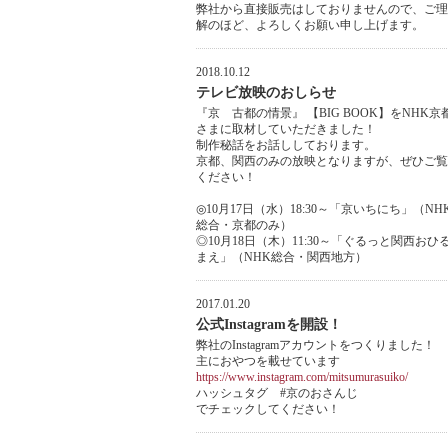
弊社から直接販売はしておりませんので、ご理
解のほど、よろしくお願い申し上げます。
2018.10.12
テレビ放映のおしらせ
『京 古都の情景』 【BIG BOOK】をNHK京
さまに取材していただきました！
制作秘話をお話ししております。
京都、関西のみの放映となりますが、ぜひご覧
ください！
◎10月17日（水）18:30～「京いちにち」（NH
総合・京都のみ）
◎10月18日（木）11:30～「ぐるっと関西おひ
まえ」（NHK総合・関西地方）
2017.01.20
公式Instagramを開設！
弊社のInstagramアカウントをつくりました！
主におやつを載せています
https://www.instagram.com/mitsumurasuiko/
ハッシュタグ #京のおさんじ
でチェックしてください！