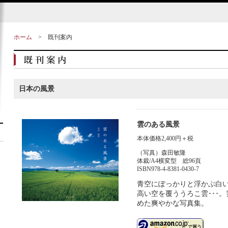
ホーム
>
既刊案内
日本の風景
雲のある風景
本体価格2,400円＋税
（写真）森田敏隆
体裁/A4横変型 総96頁
ISBN978-4-8381-0430-7
青空にぽっかりと浮かぶ白
高い空を覆ううろこ雲･･･
めた爽やかな写真集。