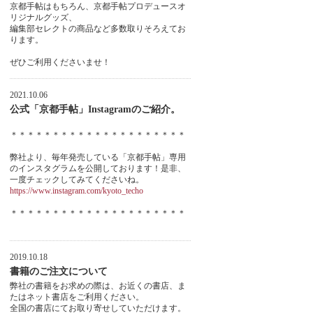
京都手帖はもちろん、京都手帖プロデュースオ
リジナルグッズ、
編集部セレクトの商品など多数取りそろえてお
ります。
ぜひご利用くださいませ！
2021.10.06
公式「京都手帖」Instagramのご紹介。
＊＊＊＊＊＊＊＊＊＊＊＊＊＊＊＊＊＊＊＊＊
弊社より、毎年発売している「京都手帖」専用
のインスタグラムを公開しております！是非、
一度チェックしてみてくださいね。
https://www.instagram.com/kyoto_techo
＊＊＊＊＊＊＊＊＊＊＊＊＊＊＊＊＊＊＊＊＊
2019.10.18
書籍のご注文について
弊社の書籍をお求めの際は、お近くの書店、ま
たはネット書店をご利用ください。
全国の書店にてお取り寄せしていただけます。