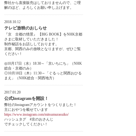
弊社から直接販売はしておりませんので、ご理
解のほど、よろしくお願い申し上げます。
2018.10.12
テレビ放映のおしらせ
『京 古都の情景』 【BIG BOOK】をNHK京都
さまに取材していただきました！
制作秘話をお話ししております。
京都、関西のみの放映となりますが、ぜひご覧
ください！
◎10月17日（水）18:30～「京いちにち」（NHK
総合・京都のみ）
◎10月18日（木）11:30～「ぐるっと関西おひる
まえ」（NHK総合・関西地方）
2017.01.20
公式Instagramを開設！
弊社のInstagramアカウントをつくりました！
主におやつを載せています
https://www.instagram.com/mitsumurasuiko/
ハッシュタグ #京のおさんじ
でチェックしてください！