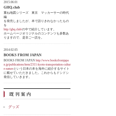
2015.06.01
GHQ.club
重ね地図シリーズ 東京 マッカーサーの時代
編
を発売しましたが、本で語りきれなかったもの
を
http://ghq.club/
の中で紹介しています。
ホームページオリジナルのコンテンツも多数あ
りますので、是非ご一読を。
2014.02.05
BOOKS FROM JAPAN
BOOKS FROM JAPAN
http://www.booksfromjapa
n.jp/publications/item/2311-kyoto-transportation-cultur
e-nature
という日本の本を海外に紹介するサイト
に載せていただきました。これからもドシドシ
発信していきます。
グッズ