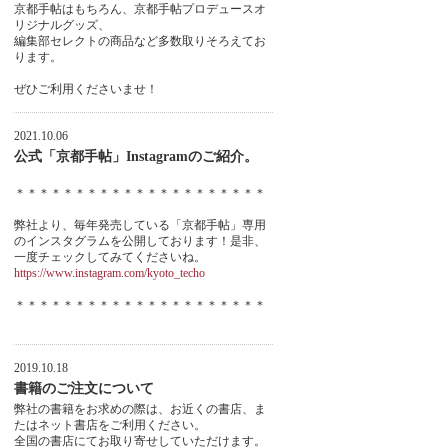
京都手帖はもちろん、京都手帖プロデュースオ
リジナルグッズ、
編集部セレクトの商品など多数取りそろえてお
ります。
ぜひご利用くださいませ！
2021.10.06
公式「京都手帖」Instagramのご紹介。
＊＊＊＊＊＊＊＊＊＊＊＊＊＊＊＊＊＊＊＊＊
弊社より、毎年発売している「京都手帖」専用
のインスタグラムを公開しております！是非、
一度チェックしてみてくださいね。
https://www.instagram.com/kyoto_techo
＊＊＊＊＊＊＊＊＊＊＊＊＊＊＊＊＊＊＊＊＊
2019.10.18
書籍のご注文について
弊社の書籍をお求めの際は、お近くの書店、ま
たはネット書店をご利用ください。
全国の書店にてお取り寄せしていただけます。