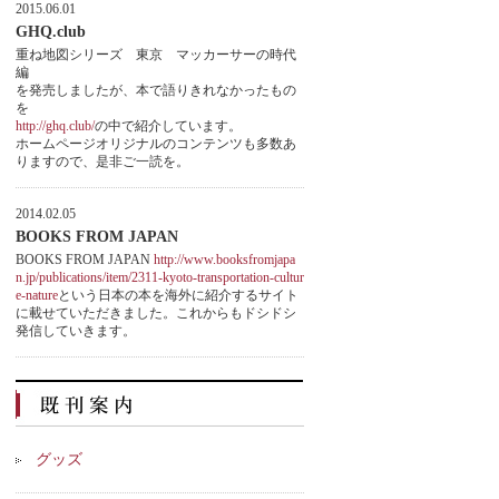
2015.06.01
GHQ.club
重ね地図シリーズ 東京 マッカーサーの時代
編
を発売しましたが、本で語りきれなかったもの
を
http://ghq.club/
の中で紹介しています。
ホームページオリジナルのコンテンツも多数あ
りますので、是非ご一読を。
2014.02.05
BOOKS FROM JAPAN
BOOKS FROM JAPAN
http://www.booksfromjapa
n.jp/publications/item/2311-kyoto-transportation-cultur
e-nature
という日本の本を海外に紹介するサイト
に載せていただきました。これからもドシドシ
発信していきます。
グッズ