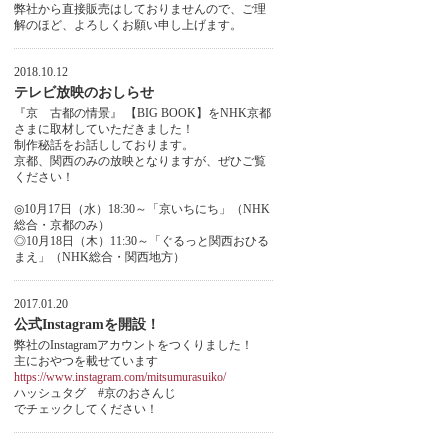
弊社から直接販売はしておりませんので、ご理
解のほど、よろしくお願い申し上げます。
2018.10.12
テレビ放映のおしらせ
『京 古都の情景』 【BIG BOOK】をNHK京都
さまに取材していただきました！
制作秘話をお話ししております。
京都、関西のみの放映となりますが、ぜひご覧
ください！
◎10月17日（水）18:30～「京いちにち」（NHK
総合・京都のみ）
◎10月18日（木）11:30～「ぐるっと関西おひる
まえ」（NHK総合・関西地方）
2017.01.20
公式Instagramを開設！
弊社のInstagramアカウントをつくりました！
主におやつを載せています
https://www.instagram.com/mitsumurasuiko/
ハッシュタグ #京のおさんじ
でチェックしてください！