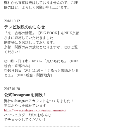
弊社から直接販売はしておりませんので、ご理
解のほど、よろしくお願い申し上げます。
2018.10.12
テレビ放映のおしらせ
『京 古都の情景』 【BIG BOOK】をNHK京都
さまに取材していただきました！
制作秘話をお話ししております。
京都、関西のみの放映となりますが、ぜひご覧
ください！
◎10月17日（水）18:30～「京いちにち」（NHK
総合・京都のみ）
◎10月18日（木）11:30～「ぐるっと関西おひる
まえ」（NHK総合・関西地方）
2017.01.20
公式Instagramを開設！
弊社のInstagramアカウントをつくりました！
主におやつを載せています
https://www.instagram.com/mitsumurasuiko/
ハッシュタグ #京のおさんじ
でチェックしてください！