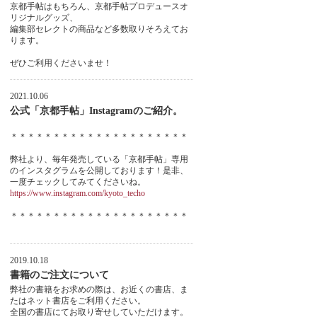
京都手帖はもちろん、京都手帖プロデュースオ
リジナルグッズ、
編集部セレクトの商品など多数取りそろえてお
ります。
ぜひご利用くださいませ！
2021.10.06
公式「京都手帖」Instagramのご紹介。
＊＊＊＊＊＊＊＊＊＊＊＊＊＊＊＊＊＊＊＊＊
弊社より、毎年発売している「京都手帖」専用
のインスタグラムを公開しております！是非、
一度チェックしてみてくださいね。
https://www.instagram.com/kyoto_techo
＊＊＊＊＊＊＊＊＊＊＊＊＊＊＊＊＊＊＊＊＊
2019.10.18
書籍のご注文について
弊社の書籍をお求めの際は、お近くの書店、ま
たはネット書店をご利用ください。
全国の書店にてお取り寄せしていただけます。