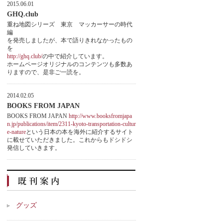
2015.06.01
GHQ.club
重ね地図シリーズ 東京 マッカーサーの時代
編
を発売しましたが、本で語りきれなかったもの
を
http://ghq.club/
の中で紹介しています。
ホームページオリジナルのコンテンツも多数あ
りますので、是非ご一読を。
2014.02.05
BOOKS FROM JAPAN
BOOKS FROM JAPAN
http://www.booksfromjapa
n.jp/publications/item/2311-kyoto-transportation-cultur
e-nature
という日本の本を海外に紹介するサイト
に載せていただきました。これからもドシドシ
発信していきます。
グッズ