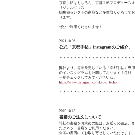
京都手帖はもちろん、京都手帖プロデュースオ
リジナルグッズ、
編集部セレクトの商品など多数取りそろえてお
ります。
ぜひご利用くださいませ！
2021.10.06
公式「京都手帖」Instagramのご紹介。
＊＊＊＊＊＊＊＊＊＊＊＊＊＊＊＊＊＊＊＊＊
弊社より、毎年発売している「京都手帖」専用
のインスタグラムを公開しております！是非、
一度チェックしてみてくださいね。
https://www.instagram.com/kyoto_techo
＊＊＊＊＊＊＊＊＊＊＊＊＊＊＊＊＊＊＊＊＊
2019.10.18
書籍のご注文について
弊社の書籍をお求めの際は、お近くの書店、ま
たはネット書店をご利用ください。
全国の書店にてお取り寄せしていただけます。