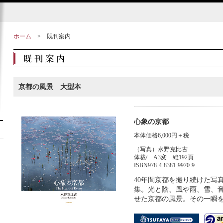
ホーム
>
既刊案内
京都の風景 大型本
心象の京都
本体価格6,000円＋税
（写真）水野克比古
体裁/ A3変 総192頁
ISBN978-4-8381-9970-9
40年間京都を撮り続けた写
集。光と陰、風や雨、雪、
せた京都の風景。その一瞬