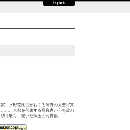
真家・水野克比古がおくる渾身の大型写真
音……。京都を代表する写真家が心を震わ
を切り取り、繋いだ珠玉の写真集。