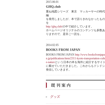
2015.06.01
GHQ.club
重ね地図シリーズ 東京 マッカーサーの時代
編
を発売しましたが、本で語りきれなかったもの
を
http://ghq.club/
の中で紹介しています。
ホームページオリジナルのコンテンツも多数あ
りますので、是非ご一読を。
2014.02.05
BOOKS FROM JAPAN
BOOKS FROM JAPAN
http://www.booksfromjapa
n.jp/publications/item/2311-kyoto-transportation-cult
e-nature
という日本の本を海外に紹介するサイ
に載せていただきました。これからもドシドシ
発信していきます。
グッズ