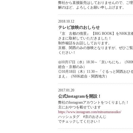
弊社から直接販売はしておりませんので、ご理
解のほど、よろしくお願い申し上げます。
2018.10.12
テレビ放映のおしらせ
『京 古都の情景』 【BIG BOOK】をNHK京
さまに取材していただきました！
制作秘話をお話ししております。
京都、関西のみの放映となりますが、ぜひご覧
ください！
◎10月17日（水）18:30～「京いちにち」（NH
総合・京都のみ）
◎10月18日（木）11:30～「ぐるっと関西おひ
まえ」（NHK総合・関西地方）
2017.01.20
公式Instagramを開設！
弊社のInstagramアカウントをつくりました！
主におやつを載せています
https://www.instagram.com/mitsumurasuiko/
ハッシュタグ #京のおさんじ
でチェックしてください！