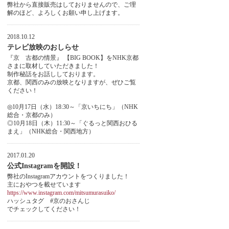
弊社から直接販売はしておりませんので、ご理
解のほど、よろしくお願い申し上げます。
2018.10.12
テレビ放映のおしらせ
『京 古都の情景』 【BIG BOOK】をNHK京都
さまに取材していただきました！
制作秘話をお話ししております。
京都、関西のみの放映となりますが、ぜひご覧
ください！
◎10月17日（水）18:30～「京いちにち」（NHK
総合・京都のみ）
◎10月18日（木）11:30～「ぐるっと関西おひる
まえ」（NHK総合・関西地方）
2017.01.20
公式Instagramを開設！
弊社のInstagramアカウントをつくりました！
主におやつを載せています
https://www.instagram.com/mitsumurasuiko/
ハッシュタグ #京のおさんじ
でチェックしてください！