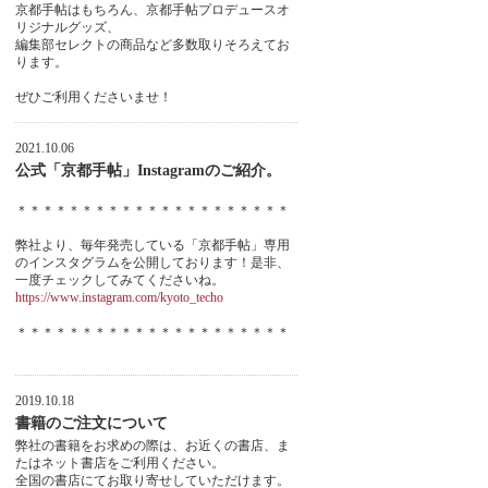
京都手帖はもちろん、京都手帖プロデュースオ
リジナルグッズ、
編集部セレクトの商品など多数取りそろえてお
ります。
ぜひご利用くださいませ！
2021.10.06
公式「京都手帖」Instagramのご紹介。
＊＊＊＊＊＊＊＊＊＊＊＊＊＊＊＊＊＊＊＊＊
弊社より、毎年発売している「京都手帖」専用
のインスタグラムを公開しております！是非、
一度チェックしてみてくださいね。
https://www.instagram.com/kyoto_techo
＊＊＊＊＊＊＊＊＊＊＊＊＊＊＊＊＊＊＊＊＊
2019.10.18
書籍のご注文について
弊社の書籍をお求めの際は、お近くの書店、ま
たはネット書店をご利用ください。
全国の書店にてお取り寄せしていただけます。