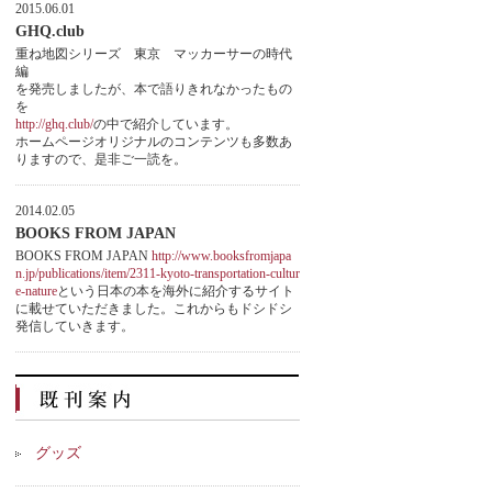
2015.06.01
GHQ.club
重ね地図シリーズ 東京 マッカーサーの時代
編
を発売しましたが、本で語りきれなかったもの
を
http://ghq.club/
の中で紹介しています。
ホームページオリジナルのコンテンツも多数あ
りますので、是非ご一読を。
2014.02.05
BOOKS FROM JAPAN
BOOKS FROM JAPAN
http://www.booksfromjapa
n.jp/publications/item/2311-kyoto-transportation-cultur
e-nature
という日本の本を海外に紹介するサイト
に載せていただきました。これからもドシドシ
発信していきます。
グッズ