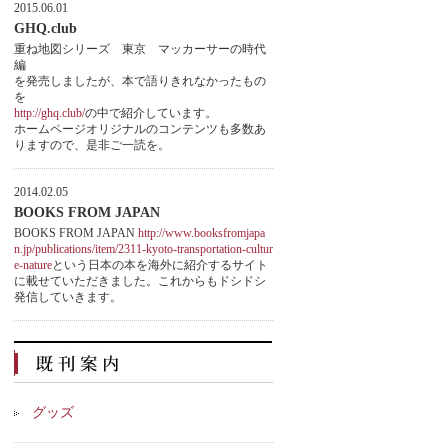
2015.06.01
GHQ.club
重ね地図シリーズ 東京 マッカーサーの時代
編
を発売しましたが、本で語りきれなかったもの
を
http://ghq.club/
の中で紹介しています。
ホームページオリジナルのコンテンツも多数あ
りますので、是非ご一読を。
2014.02.05
BOOKS FROM JAPAN
BOOKS FROM JAPAN
http://www.booksfromjapa
n.jp/publications/item/2311-kyoto-transportation-cultur
e-nature
という日本の本を海外に紹介するサイト
に載せていただきました。これからもドシドシ
発信していきます。
グッズ