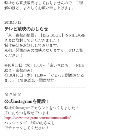
弊社から直接販売はしておりませんので、ご理
解のほど、よろしくお願い申し上げます。
2018.10.12
テレビ放映のおしらせ
『京 古都の情景』 【BIG BOOK】をNHK京都
さまに取材していただきました！
制作秘話をお話ししております。
京都、関西のみの放映となりますが、ぜひご覧
ください！
◎10月17日（水）18:30～「京いちにち」（NHK
総合・京都のみ）
◎10月18日（木）11:30～「ぐるっと関西おひる
まえ」（NHK総合・関西地方）
2017.01.20
公式Instagramを開設！
弊社のInstagramアカウントをつくりました！
主におやつを載せています
https://www.instagram.com/mitsumurasuiko/
ハッシュタグ #京のおさんじ
でチェックしてください！