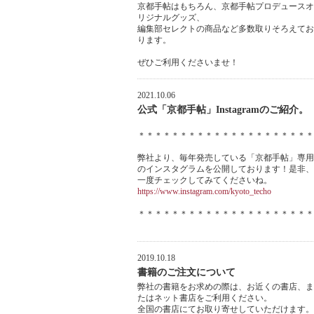
京都手帖はもちろん、京都手帖プロデュースオ
リジナルグッズ、
編集部セレクトの商品など多数取りそろえてお
ります。
ぜひご利用くださいませ！
2021.10.06
公式「京都手帖」Instagramのご紹介。
＊＊＊＊＊＊＊＊＊＊＊＊＊＊＊＊＊＊＊＊＊
弊社より、毎年発売している「京都手帖」専用
のインスタグラムを公開しております！是非、
一度チェックしてみてくださいね。
https://www.instagram.com/kyoto_techo
＊＊＊＊＊＊＊＊＊＊＊＊＊＊＊＊＊＊＊＊＊
2019.10.18
書籍のご注文について
弊社の書籍をお求めの際は、お近くの書店、ま
たはネット書店をご利用ください。
全国の書店にてお取り寄せしていただけます。