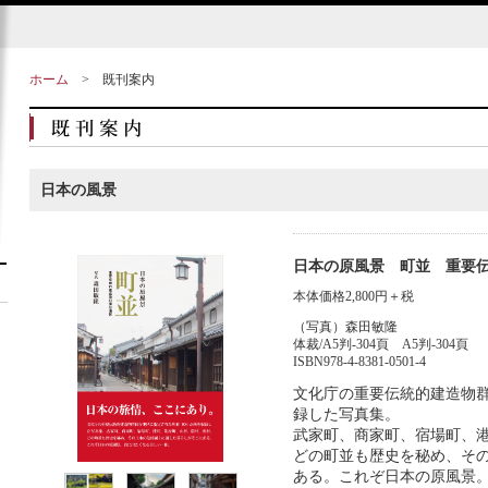
ホーム
>
既刊案内
日本の風景
日本の原風景 町並 重要
本体価格2,800円＋税
（写真）森田敏隆
体裁/A5判-304頁 A5判-304頁
ISBN978-4-8381-0501-4
文化庁の重要伝統的建造物群
録した写真集。
武家町、商家町、宿場町、
どの町並も歴史を秘め、そ
ある。これぞ日本の原風景