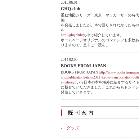
2015.06.01
GHQ.club
重ね地図シリーズ 東京 マッカーサーの時代
編
を発売しましたが、本で語りきれなかったもの
を
http://ghq.club/
の中で紹介しています。
ホームページオリジナルのコンテンツも多数あ
りますので、是非ご一読を。
2014.02.05
BOOKS FROM JAPAN
BOOKS FROM JAPAN
http://www.booksfromjapa
n.jp/publications/item/2311-kyoto-transportation-cult
e-nature
という日本の本を海外に紹介するサイ
に載せていただきました。これからもドシドシ
発信していきます。
グッズ