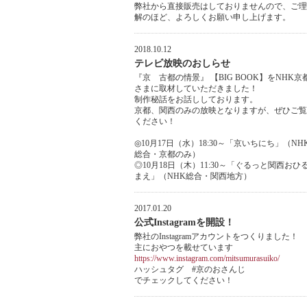
弊社から直接販売はしておりませんので、ご理
解のほど、よろしくお願い申し上げます。
2018.10.12
テレビ放映のおしらせ
『京 古都の情景』 【BIG BOOK】をNHK京
さまに取材していただきました！
制作秘話をお話ししております。
京都、関西のみの放映となりますが、ぜひご覧
ください！
◎10月17日（水）18:30～「京いちにち」（NH
総合・京都のみ）
◎10月18日（木）11:30～「ぐるっと関西おひ
まえ」（NHK総合・関西地方）
2017.01.20
公式Instagramを開設！
弊社のInstagramアカウントをつくりました！
主におやつを載せています
https://www.instagram.com/mitsumurasuiko/
ハッシュタグ #京のおさんじ
でチェックしてください！