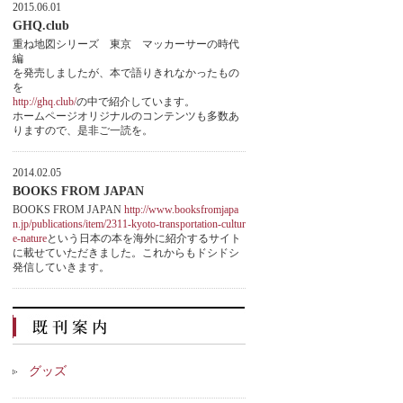
2015.06.01
GHQ.club
重ね地図シリーズ 東京 マッカーサーの時代
編
を発売しましたが、本で語りきれなかったもの
を
http://ghq.club/
の中で紹介しています。
ホームページオリジナルのコンテンツも多数あ
りますので、是非ご一読を。
2014.02.05
BOOKS FROM JAPAN
BOOKS FROM JAPAN
http://www.booksfromjapa
n.jp/publications/item/2311-kyoto-transportation-cultur
e-nature
という日本の本を海外に紹介するサイト
に載せていただきました。これからもドシドシ
発信していきます。
グッズ