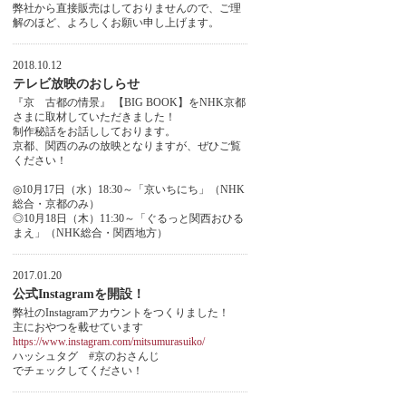
弊社から直接販売はしておりませんので、ご理
解のほど、よろしくお願い申し上げます。
2018.10.12
テレビ放映のおしらせ
『京 古都の情景』 【BIG BOOK】をNHK京都
さまに取材していただきました！
制作秘話をお話ししております。
京都、関西のみの放映となりますが、ぜひご覧
ください！
◎10月17日（水）18:30～「京いちにち」（NHK
総合・京都のみ）
◎10月18日（木）11:30～「ぐるっと関西おひる
まえ」（NHK総合・関西地方）
2017.01.20
公式Instagramを開設！
弊社のInstagramアカウントをつくりました！
主におやつを載せています
https://www.instagram.com/mitsumurasuiko/
ハッシュタグ #京のおさんじ
でチェックしてください！