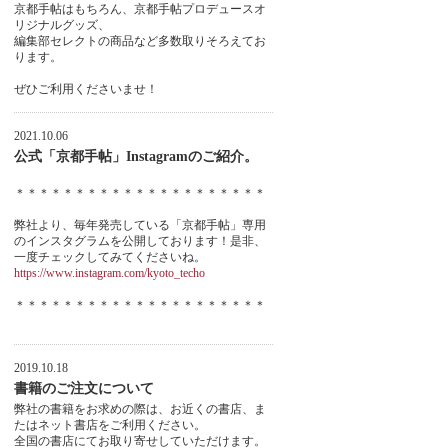
京都手帖はもちろん、京都手帖プロデュースオ
リジナルグッズ、
編集部セレクトの商品など多数取りそろえてお
ります。
ぜひご利用くださいませ！
2021.10.06
公式「京都手帖」Instagramのご紹介。
＊＊＊＊＊＊＊＊＊＊＊＊＊＊＊＊＊＊＊＊＊
弊社より、毎年発売している「京都手帖」専用
のインスタグラムを公開しております！是非、
一度チェックしてみてくださいね。
https://www.instagram.com/kyoto_techo
＊＊＊＊＊＊＊＊＊＊＊＊＊＊＊＊＊＊＊＊＊
2019.10.18
書籍のご注文について
弊社の書籍をお求めの際は、お近くの書店、ま
たはネット書店をご利用ください。
全国の書店にてお取り寄せしていただけます。