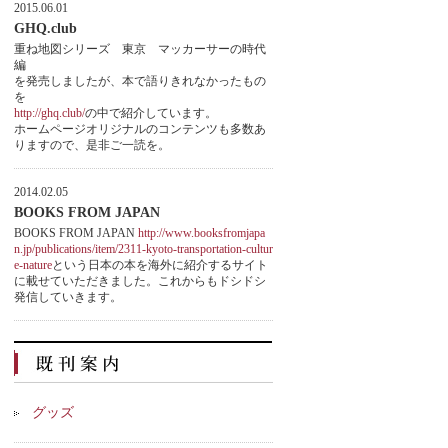
2015.06.01
GHQ.club
重ね地図シリーズ 東京 マッカーサーの時代
編
を発売しましたが、本で語りきれなかったもの
を
http://ghq.club/
の中で紹介しています。
ホームページオリジナルのコンテンツも多数あ
りますので、是非ご一読を。
2014.02.05
BOOKS FROM JAPAN
BOOKS FROM JAPAN
http://www.booksfromjapa
n.jp/publications/item/2311-kyoto-transportation-cultur
e-nature
という日本の本を海外に紹介するサイト
に載せていただきました。これからもドシドシ
発信していきます。
グッズ