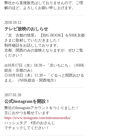
弊社から直接販売はしておりませんので、ご理
解のほど、よろしくお願い申し上げます。
2018.10.12
テレビ放映のおしらせ
『京 古都の情景』 【BIG BOOK】をNHK京都
さまに取材していただきました！
制作秘話をお話ししております。
京都、関西のみの放映となりますが、ぜひご覧
ください！
◎10月17日（水）18:30～「京いちにち」（NHK
総合・京都のみ）
◎10月18日（木）11:30～「ぐるっと関西おひる
まえ」（NHK総合・関西地方）
2017.01.20
公式Instagramを開設！
弊社のInstagramアカウントをつくりました！
主におやつを載せています
https://www.instagram.com/mitsumurasuiko/
ハッシュタグ #京のおさんじ
でチェックしてください！