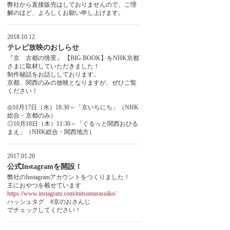
弊社から直接販売はしておりませんので、ご理
解のほど、よろしくお願い申し上げます。
2018.10.12
テレビ放映のおしらせ
『京 古都の情景』 【BIG BOOK】をNHK京都
さまに取材していただきました！
制作秘話をお話ししております。
京都、関西のみの放映となりますが、ぜひご覧
ください！
◎10月17日（水）18:30～「京いちにち」（NHK
総合・京都のみ）
◎10月18日（木）11:30～「ぐるっと関西おひる
まえ」（NHK総合・関西地方）
2017.01.20
公式Instagramを開設！
弊社のInstagramアカウントをつくりました！
主におやつを載せています
https://www.instagram.com/mitsumurasuiko/
ハッシュタグ #京のおさんじ
でチェックしてください！