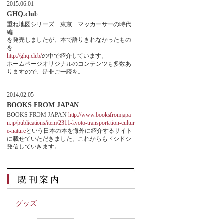
2015.06.01
GHQ.club
重ね地図シリーズ 東京 マッカーサーの時代
編
を発売しましたが、本で語りきれなかったもの
を
http://ghq.club/
の中で紹介しています。
ホームページオリジナルのコンテンツも多数あ
りますので、是非ご一読を。
2014.02.05
BOOKS FROM JAPAN
BOOKS FROM JAPAN
http://www.booksfromjapa
n.jp/publications/item/2311-kyoto-transportation-cultur
e-nature
という日本の本を海外に紹介するサイト
に載せていただきました。これからもドシドシ
発信していきます。
グッズ