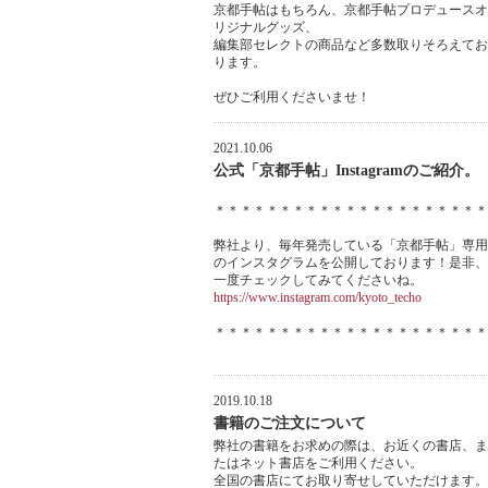
京都手帖はもちろん、京都手帖プロデュースオ
リジナルグッズ、
編集部セレクトの商品など多数取りそろえてお
ります。
ぜひご利用くださいませ！
2021.10.06
公式「京都手帖」Instagramのご紹介。
＊＊＊＊＊＊＊＊＊＊＊＊＊＊＊＊＊＊＊＊＊
弊社より、毎年発売している「京都手帖」専用
のインスタグラムを公開しております！是非、
一度チェックしてみてくださいね。
https://www.instagram.com/kyoto_techo
＊＊＊＊＊＊＊＊＊＊＊＊＊＊＊＊＊＊＊＊＊
2019.10.18
書籍のご注文について
弊社の書籍をお求めの際は、お近くの書店、ま
たはネット書店をご利用ください。
全国の書店にてお取り寄せしていただけます。