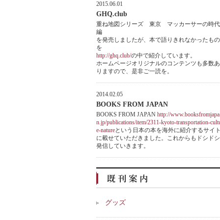
2015.06.01
GHQ.club
重ね地図シリーズ 東京 マッカーサーの時代
編
を発売しましたが、本で語りきれなかったもの
を
http://ghq.club/
の中で紹介しています。
ホームページオリジナルのコンテンツも多数あ
りますので、是非ご一読を。
2014.02.05
BOOKS FROM JAPAN
BOOKS FROM JAPAN
http://www.booksfromjapa
n.jp/publications/item/2311-kyoto-transportation-cult
e-nature
という日本の本を海外に紹介するサイ
に載せていただきました。これからもドシドシ
発信していきます。
グッズ