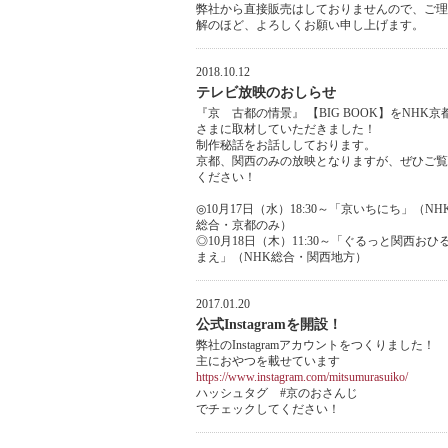
弊社から直接販売はしておりませんので、ご理
解のほど、よろしくお願い申し上げます。
2018.10.12
テレビ放映のおしらせ
『京 古都の情景』 【BIG BOOK】をNHK京
さまに取材していただきました！
制作秘話をお話ししております。
京都、関西のみの放映となりますが、ぜひご覧
ください！
◎10月17日（水）18:30～「京いちにち」（NH
総合・京都のみ）
◎10月18日（木）11:30～「ぐるっと関西おひ
まえ」（NHK総合・関西地方）
2017.01.20
公式Instagramを開設！
弊社のInstagramアカウントをつくりました！
主におやつを載せています
https://www.instagram.com/mitsumurasuiko/
ハッシュタグ #京のおさんじ
でチェックしてください！