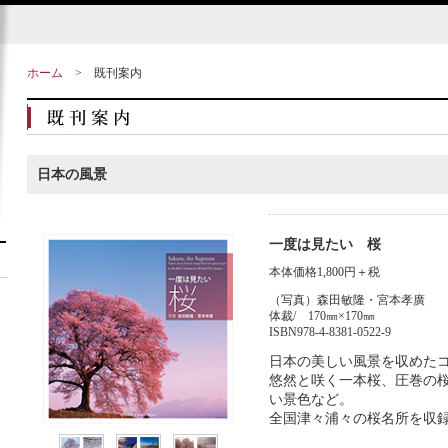
ホーム
>
既刊案内
日本の風景
一度は見たい 桜
本体価格1,800円＋税
（写真）森田敏隆・宮本孝廣
体裁/ 170㎜×170㎜
ISBN978-4-8381-0522-9
日本の美しい風景を収めた
悠然と咲く一本桜、圧巻の
い景色など。
全国津々浦々の桜名所を収