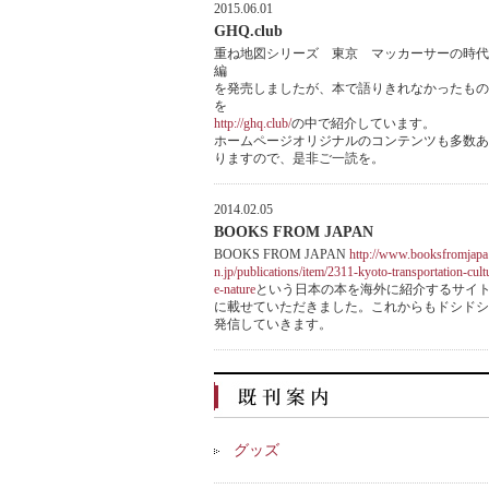
2015.06.01
GHQ.club
重ね地図シリーズ 東京 マッカーサーの時代
編
を発売しましたが、本で語りきれなかったもの
を
http://ghq.club/
の中で紹介しています。
ホームページオリジナルのコンテンツも多数あ
りますので、是非ご一読を。
2014.02.05
BOOKS FROM JAPAN
BOOKS FROM JAPAN
http://www.booksfromjapa
n.jp/publications/item/2311-kyoto-transportation-cult
e-nature
という日本の本を海外に紹介するサイ
に載せていただきました。これからもドシドシ
発信していきます。
グッズ