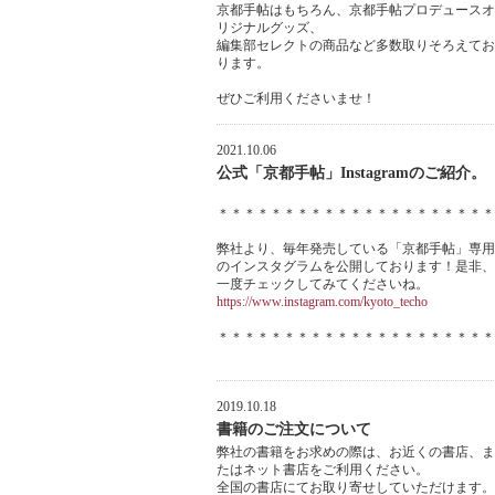
京都手帖はもちろん、京都手帖プロデュースオ
リジナルグッズ、
編集部セレクトの商品など多数取りそろえてお
ります。
ぜひご利用くださいませ！
2021.10.06
公式「京都手帖」Instagramのご紹介。
＊＊＊＊＊＊＊＊＊＊＊＊＊＊＊＊＊＊＊＊＊
弊社より、毎年発売している「京都手帖」専用
のインスタグラムを公開しております！是非、
一度チェックしてみてくださいね。
https://www.instagram.com/kyoto_techo
＊＊＊＊＊＊＊＊＊＊＊＊＊＊＊＊＊＊＊＊＊
2019.10.18
書籍のご注文について
弊社の書籍をお求めの際は、お近くの書店、ま
たはネット書店をご利用ください。
全国の書店にてお取り寄せしていただけます。