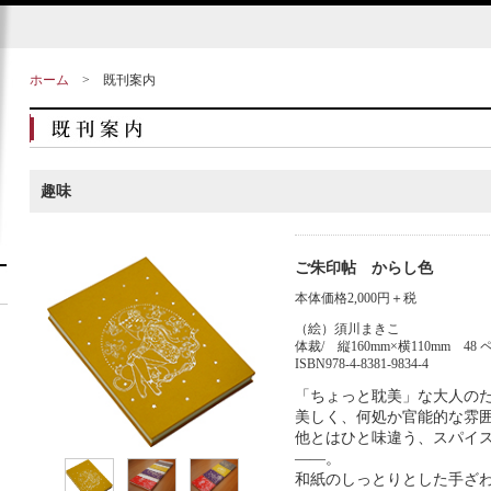
ホーム
>
既刊案内
趣味
ご朱印帖 からし色
本体価格2,000円＋税
（絵）須川まきこ
体裁/ 縦160mm×横110mm 4
ISBN978-4-8381-9834-4
「ちょっと耽美」な大人の
美しく、何処か官能的な雰
他とはひと味違う、スパイ
――。
和紙のしっとりとした手ざ