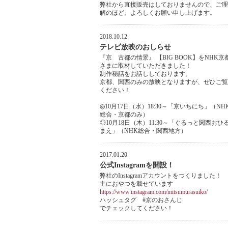
弊社から直接販売はしておりませんので、ご理
解のほど、よろしくお願い申し上げます。
2018.10.12
テレビ放映のおしらせ
『京 古都の情景』 【BIG BOOK】をNHK京
さまに取材していただきました！
制作秘話をお話ししております。
京都、関西のみの放映となりますが、ぜひご覧
ください！
◎10月17日（水）18:30～「京いちにち」（NH
総合・京都のみ）
◎10月18日（木）11:30～「ぐるっと関西おひ
まえ」（NHK総合・関西地方）
2017.01.20
公式Instagramを開設！
弊社のInstagramアカウントをつくりました！
主におやつを載せています
https://www.instagram.com/mitsumurasuiko/
ハッシュタグ #京のおさんじ
でチェックしてください！