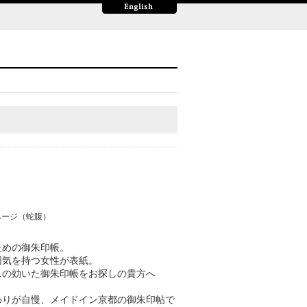
8 ページ（蛇腹）
ための御朱印帳。
囲気を持つ女性が表紙。
スの効いた御朱印帳をお探しの貴方へ
わりが自慢、メイドイン京都の御朱印帖で