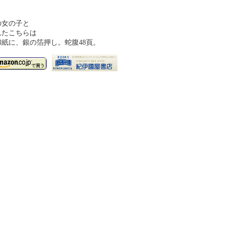
の女の子と
れたこちらは
紙に、銀の箔押し。蛇腹48頁。