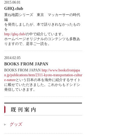
2015.06.01
GHQ.club
重ね地図シリーズ 東京 マッカーサーの時代
編
を発売しましたが、本で語りきれなかったもの
を
http://ghq.club/
の中で紹介しています。
ホームページオリジナルのコンテンツも多数あ
りますので、是非ご一読を。
2014.02.05
BOOKS FROM JAPAN
BOOKS FROM JAPAN
http://www.booksfromjapa
n.jp/publications/item/2311-kyoto-transportation-cultur
e-nature
という日本の本を海外に紹介するサイト
に載せていただきました。これからもドシドシ
発信していきます。
グッズ