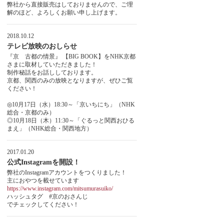
弊社から直接販売はしておりませんので、ご理
解のほど、よろしくお願い申し上げます。
2018.10.12
テレビ放映のおしらせ
『京 古都の情景』 【BIG BOOK】をNHK京都
さまに取材していただきました！
制作秘話をお話ししております。
京都、関西のみの放映となりますが、ぜひご覧
ください！
◎10月17日（水）18:30～「京いちにち」（NHK
総合・京都のみ）
◎10月18日（木）11:30～「ぐるっと関西おひる
まえ」（NHK総合・関西地方）
2017.01.20
公式Instagramを開設！
弊社のInstagramアカウントをつくりました！
主におやつを載せています
https://www.instagram.com/mitsumurasuiko/
ハッシュタグ #京のおさんじ
でチェックしてください！