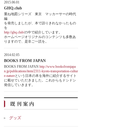
2015.06.01
GHQ.club
重ね地図シリーズ 東京 マッカーサーの時代
編
を発売しましたが、本で語りきれなかったもの
を
http://ghq.club/
の中で紹介しています。
ホームページオリジナルのコンテンツも多数あ
りますので、是非ご一読を。
2014.02.05
BOOKS FROM JAPAN
BOOKS FROM JAPAN
http://www.booksfromjapa
n.jp/publications/item/2311-kyoto-transportation-cultur
e-nature
という日本の本を海外に紹介するサイト
に載せていただきました。これからもドシドシ
発信していきます。
グッズ