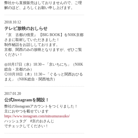
弊社から直接販売はしておりませんので、ご理
解のほど、よろしくお願い申し上げます。
2018.10.12
テレビ放映のおしらせ
『京 古都の情景』 【BIG BOOK】をNHK京都
さまに取材していただきました！
制作秘話をお話ししております。
京都、関西のみの放映となりますが、ぜひご覧
ください！
◎10月17日（水）18:30～「京いちにち」（NHK
総合・京都のみ）
◎10月18日（木）11:30～「ぐるっと関西おひる
まえ」（NHK総合・関西地方）
2017.01.20
公式Instagramを開設！
弊社のInstagramアカウントをつくりました！
主におやつを載せています
https://www.instagram.com/mitsumurasuiko/
ハッシュタグ #京のおさんじ
でチェックしてください！