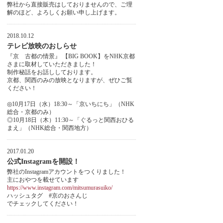
弊社から直接販売はしておりませんので、ご理
解のほど、よろしくお願い申し上げます。
2018.10.12
テレビ放映のおしらせ
『京 古都の情景』 【BIG BOOK】をNHK京都
さまに取材していただきました！
制作秘話をお話ししております。
京都、関西のみの放映となりますが、ぜひご覧
ください！
◎10月17日（水）18:30～「京いちにち」（NHK
総合・京都のみ）
◎10月18日（木）11:30～「ぐるっと関西おひる
まえ」（NHK総合・関西地方）
2017.01.20
公式Instagramを開設！
弊社のInstagramアカウントをつくりました！
主におやつを載せています
https://www.instagram.com/mitsumurasuiko/
ハッシュタグ #京のおさんじ
でチェックしてください！