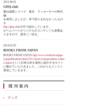
2015.06.01
GHQ.club
重ね地図シリーズ 東京 マッカーサーの時代
編
を発売しましたが、本で語りきれなかったもの
を
http://ghq.club/
の中で紹介しています。
ホームページオリジナルのコンテンツも多数あ
りますので、是非ご一読を。
2014.02.05
BOOKS FROM JAPAN
BOOKS FROM JAPAN
http://www.booksfromjapa
n.jp/publications/item/2311-kyoto-transportation-cultur
e-nature
という日本の本を海外に紹介するサイト
に載せていただきました。これからもドシドシ
発信していきます。
グッズ