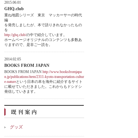
2015.06.01
GHQ.club
重ね地図シリーズ 東京 マッカーサーの時代
編
を発売しましたが、本で語りきれなかったもの
を
http://ghq.club/
の中で紹介しています。
ホームページオリジナルのコンテンツも多数あ
りますので、是非ご一読を。
2014.02.05
BOOKS FROM JAPAN
BOOKS FROM JAPAN
http://www.booksfromjapa
n.jp/publications/item/2311-kyoto-transportation-cultur
e-nature
という日本の本を海外に紹介するサイト
に載せていただきました。これからもドシドシ
発信していきます。
グッズ