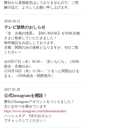
弊社から直接販売はしておりませんので、ご理
解のほど、よろしくお願い申し上げます。
2018.10.12
テレビ放映のおしらせ
『京 古都の情景』 【BIG BOOK】をNHK京都
さまに取材していただきました！
制作秘話をお話ししております。
京都、関西のみの放映となりますが、ぜひご覧
ください！
◎10月17日（水）18:30～「京いちにち」（NHK
総合・京都のみ）
◎10月18日（木）11:30～「ぐるっと関西おひる
まえ」（NHK総合・関西地方）
2017.01.20
公式Instagramを開設！
弊社のInstagramアカウントをつくりました！
主におやつを載せています
https://www.instagram.com/mitsumurasuiko/
ハッシュタグ #京のおさんじ
でチェックしてください！