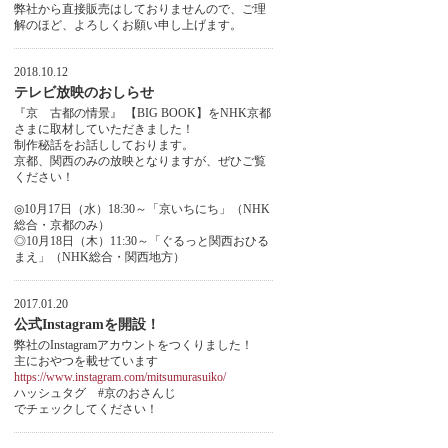
弊社から直接販売はしておりませんので、ご理
解のほど、よろしくお願い申し上げます。
2018.10.12
テレビ放映のおしらせ
『京 古都の情景』 【BIG BOOK】をNHK京都
さまに取材していただきました！
制作秘話をお話ししております。
京都、関西のみの放映となりますが、ぜひご覧
ください！
◎10月17日（水）18:30～「京いちにち」（NHK
総合・京都のみ）
◎10月18日（木）11:30～「ぐるっと関西おひる
まえ」（NHK総合・関西地方）
2017.01.20
公式Instagramを開設！
弊社のInstagramアカウントをつくりました！
主におやつを載せています
https://www.instagram.com/mitsumurasuiko/
ハッシュタグ #京のおさんじ
でチェックしてください！