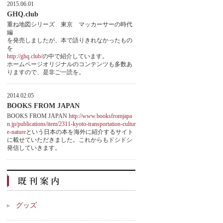
2015.06.01
GHQ.club
重ね地図シリーズ 東京 マッカーサーの時代
編
を発売しましたが、本で語りきれなかったもの
を
http://ghq.club/
の中で紹介しています。
ホームページオリジナルのコンテンツも多数あ
りますので、是非ご一読を。
2014.02.05
BOOKS FROM JAPAN
BOOKS FROM JAPAN
http://www.booksfromjapa
n.jp/publications/item/2311-kyoto-transportation-cultur
e-nature
という日本の本を海外に紹介するサイト
に載せていただきました。これからもドシドシ
発信していきます。
グッズ