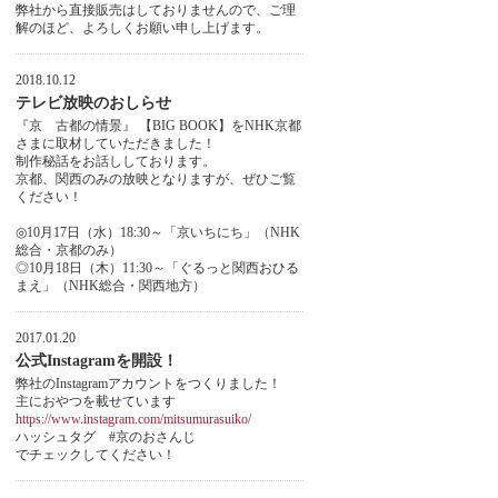
弊社から直接販売はしておりませんので、ご理
解のほど、よろしくお願い申し上げます。
2018.10.12
テレビ放映のおしらせ
『京 古都の情景』 【BIG BOOK】をNHK京都
さまに取材していただきました！
制作秘話をお話ししております。
京都、関西のみの放映となりますが、ぜひご覧
ください！
◎10月17日（水）18:30～「京いちにち」（NHK
総合・京都のみ）
◎10月18日（木）11:30～「ぐるっと関西おひる
まえ」（NHK総合・関西地方）
2017.01.20
公式Instagramを開設！
弊社のInstagramアカウントをつくりました！
主におやつを載せています
https://www.instagram.com/mitsumurasuiko/
ハッシュタグ #京のおさんじ
でチェックしてください！