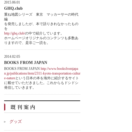
2015.06.01
GHQ.club
重ね地図シリーズ 東京 マッカーサーの時代
編
を発売しましたが、本で語りきれなかったもの
を
http://ghq.club/
の中で紹介しています。
ホームページオリジナルのコンテンツも多数あ
りますので、是非ご一読を。
2014.02.05
BOOKS FROM JAPAN
BOOKS FROM JAPAN
http://www.booksfromjapa
n.jp/publications/item/2311-kyoto-transportation-cultur
e-nature
という日本の本を海外に紹介するサイト
に載せていただきました。これからもドシドシ
発信していきます。
グッズ