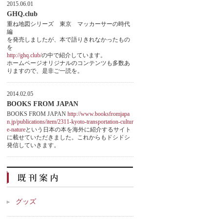
2015.06.01
GHQ.club
重ね地図シリーズ 東京 マッカーサーの時代
編
を発売しましたが、本で語りきれなかったもの
を
http://ghq.club/
の中で紹介しています。
ホームページオリジナルのコンテンツも多数あ
りますので、是非ご一読を。
2014.02.05
BOOKS FROM JAPAN
BOOKS FROM JAPAN
http://www.booksfromjapa
n.jp/publications/item/2311-kyoto-transportation-cultur
e-nature
という日本の本を海外に紹介するサイト
に載せていただきました。これからもドシドシ
発信していきます。
グッズ