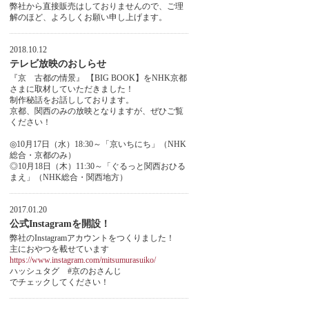
弊社から直接販売はしておりませんので、ご理
解のほど、よろしくお願い申し上げます。
2018.10.12
テレビ放映のおしらせ
『京 古都の情景』 【BIG BOOK】をNHK京都
さまに取材していただきました！
制作秘話をお話ししております。
京都、関西のみの放映となりますが、ぜひご覧
ください！
◎10月17日（水）18:30～「京いちにち」（NHK
総合・京都のみ）
◎10月18日（木）11:30～「ぐるっと関西おひる
まえ」（NHK総合・関西地方）
2017.01.20
公式Instagramを開設！
弊社のInstagramアカウントをつくりました！
主におやつを載せています
https://www.instagram.com/mitsumurasuiko/
ハッシュタグ #京のおさんじ
でチェックしてください！