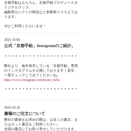
京都手帖はもちろん、京都手帖プロデュースオ
リジナルグッズ、
編集部セレクトの商品など多数取りそろえてお
ります。
ぜひご利用くださいませ！
2021.10.06
公式「京都手帖」Instagramのご紹介。
＊＊＊＊＊＊＊＊＊＊＊＊＊＊＊＊＊＊＊＊＊
弊社より、毎年発売している「京都手帖」専用
のインスタグラムを公開しております！是非、
一度チェックしてみてくださいね。
https://www.instagram.com/kyoto_techo
＊＊＊＊＊＊＊＊＊＊＊＊＊＊＊＊＊＊＊＊＊
2019.10.18
書籍のご注文について
弊社の書籍をお求めの際は、お近くの書店、ま
たはネット書店をご利用ください。
全国の書店にてお取り寄せしていただけます。