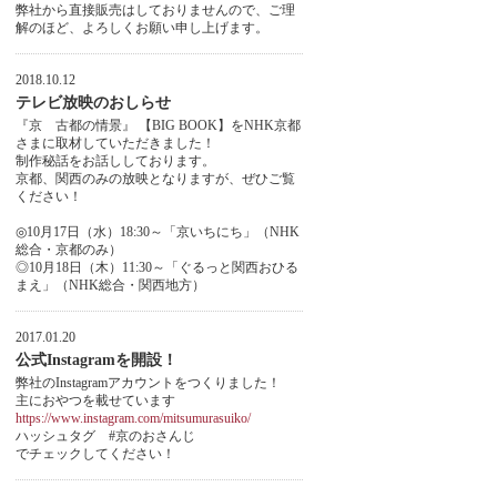
弊社から直接販売はしておりませんので、ご理
解のほど、よろしくお願い申し上げます。
2018.10.12
テレビ放映のおしらせ
『京 古都の情景』 【BIG BOOK】をNHK京都
さまに取材していただきました！
制作秘話をお話ししております。
京都、関西のみの放映となりますが、ぜひご覧
ください！
◎10月17日（水）18:30～「京いちにち」（NHK
総合・京都のみ）
◎10月18日（木）11:30～「ぐるっと関西おひる
まえ」（NHK総合・関西地方）
2017.01.20
公式Instagramを開設！
弊社のInstagramアカウントをつくりました！
主におやつを載せています
https://www.instagram.com/mitsumurasuiko/
ハッシュタグ #京のおさんじ
でチェックしてください！