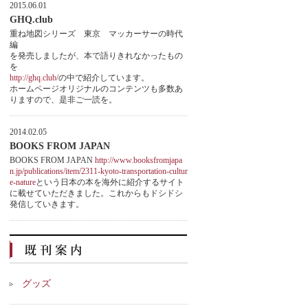
2015.06.01
GHQ.club
重ね地図シリーズ 東京 マッカーサーの時代
編
を発売しましたが、本で語りきれなかったもの
を
http://ghq.club/
の中で紹介しています。
ホームページオリジナルのコンテンツも多数あ
りますので、是非ご一読を。
2014.02.05
BOOKS FROM JAPAN
BOOKS FROM JAPAN
http://www.booksfromjapa
n.jp/publications/item/2311-kyoto-transportation-cultur
e-nature
という日本の本を海外に紹介するサイト
に載せていただきました。これからもドシドシ
発信していきます。
グッズ